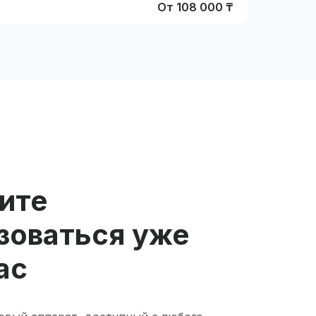
От 108 000 ₸
ите
зоваться уже
ас