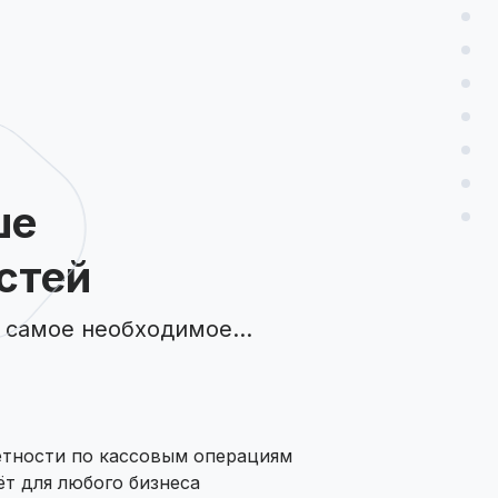
ше
стей
 самое необходимое...
етности по кассовым операциям
т для любого бизнеса