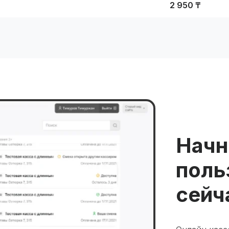
2 950 ₸
Начн
поль
сейч