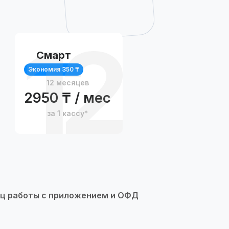
12
Смарт
Экономия 350 ₸
12 месяцев
2950 ₸ / мес
за 1 кассу*
яц работы с приложением и ОФД